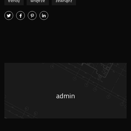
trendy
wnętrze
zewnątrz
admin